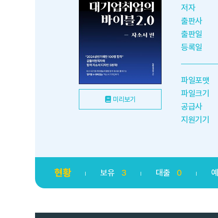
저자
출판사
출판일
등록일
파일포맷
파일크기
미리보기
공급사
지원기기
현황
보유
3
대출
0