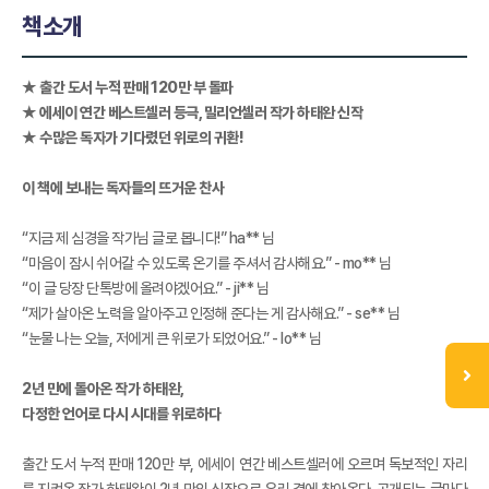
책소개
★ 출간 도서 누적 판매 120만 부 돌파
★ 에세이 연간 베스트셀러 등극, 밀리언셀러 작가 하태완 신작
★ 수많은 독자가 기다렸던 위로의 귀환!
이 책에 보내는 독자들의 뜨거운 찬사
“지금 제 심경을 작가님 글로 봅니다!” ha** 님
“마음이 잠시 쉬어갈 수 있도록 온기를 주셔서 감사해요.” - mo** 님
“이 글 당장 단톡방에 올려야겠어요.” - ji** 님
“제가 살아온 노력을 알아주고 인정해 준다는 게 감사해요.” - se** 님
“눈물 나는 오늘, 저에게 큰 위로가 되었어요.” - lo** 님
2년 만에 돌아온 작가 하태완,
다정한 언어로 다시 시대를 위로하다
출간 도서 누적 판매 120만 부, 에세이 연간 베스트셀러에 오르며 독보적인 자리
를 지켜온 작가 하태완이 2년 만의 신작으로 우리 곁에 찾아온다. 공개되는 글마다