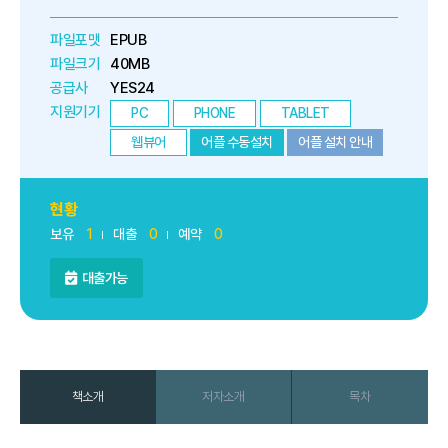
파일포맷
EPUB
파일크기
40MB
공급사
YES24
지원기기
PC
PHONE
TABLET
웹뷰어
어플 수동설치
어플 설치 안내
현황
보유
1
대출
0
예약
0
대출가능
책소개
저자소개
목차