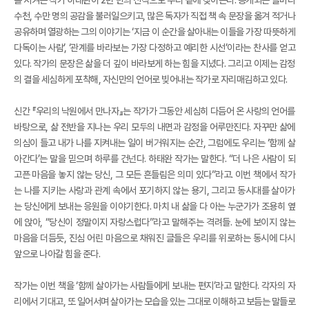
수천, 수만 명의 공감을 불러일으키고, 많은 독자가 직접 책 속 문장을 옮겨 적거나
공유하며 열광하는 그의 이야기는 ‘지금 이 순간을 살아내는 이들을 가장 따뜻하게
다독이는 사람’, ‘관계를 바라보는 가장 다정하고 예리한 시선’이라는 찬사를 얻고
있다. 작가의 문장은 삶을 더 깊이 바라보게 하는 힘을 지녔다. 그리고 이제는 감정
의 결을 세심하게 포착해, 자신만의 언어로 빚어내는 작가로 자리매김하고 있다.
신간 『우리의 낙원에서 만나자』는 작가가 그동안 세심히 다듬어 온 사랑의 언어를
바탕으로, 삶 전반을 지나는 우리 모두의 내면과 감정을 어루만진다. 자꾸만 삶에
의심이 들고 내가 나를 지켜내는 일이 버거워지는 순간, 그럼에도 우리는 ‘함께 살
아간다’는 말을 믿으며 하루를 건넌다. 하태완 작가는 말한다. “더 나은 사람이 되
고픈 마음을 놓지 않는 당신, 그 모든 흔들림은 의미 있다”라고. 이번 책에서 작가
는 나를 지키는 사랑과 관계 속에서 포기하지 않는 용기, 그리고 동시대를 살아가
는 당신에게 보내는 응원을 이야기한다. 마치 내 삶을 다 아는 누군가가 조용히 옆
에 앉아, “당신이 정말이지 자랑스럽다”라고 말해주는 격려들. 눈에 보이지 않는
마음을 더듬듯, 진심 어린 마음으로 채워진 글들은 우리를 위로하는 동시에 다시
앞으로 나아갈 힘을 준다.
작가는 이번 책을 ‘함께 살아가는 사람들에게 보내는 편지’라고 말한다. 각자의 자
리에서 기대고, 또 일어서며 살아가는 모습을 있는 그대로 이해하고 보듬는 말들로