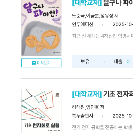
[대학교재]
달구나 파
노순국,이금분,정유정 저
연두에디션
2025-10
최근 전 세계는 4차산업 혁명시대
보유
1
대출
0
미리보기
[대학교재]
기초 전자
허태원,임인호 저
복두출판사
2025-10
전기·전자 공학을 전공하는 학생들