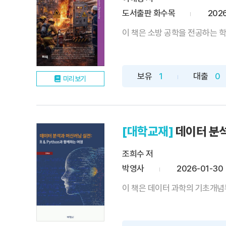
도서출판 화수목
2026
이 책은 소방 공학을 전공하는 학
보유
1
대출
0
미리보기
[대학교재]
데이터 분석
조희수 저
박영사
2026-01-30
이 책은 데이터 과학의 기초개념부