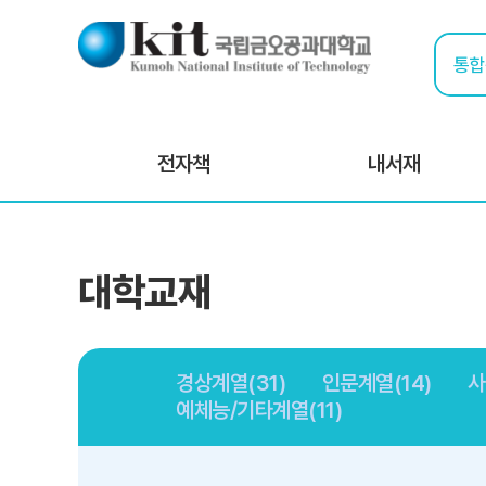
전자책
내서재
대학교재
경상계열(31)
인문계열(14)
사
예체능/기타계열(11)