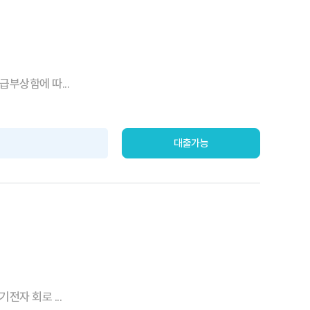
급부상함에 따...
대출가능
전자 회로 ...