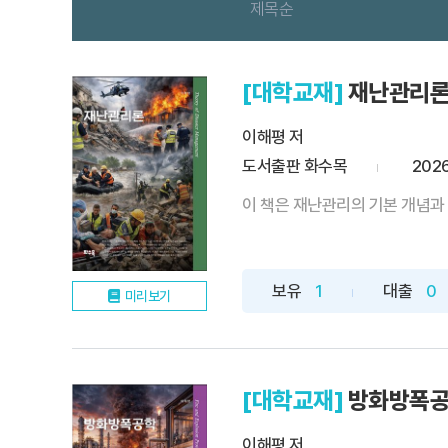
제목순
[대학교재]
재난관리
이해평 저
도서출판 화수목
2026
이 책은 재난관리의 기본 개념과 
보유
1
대출
0
미리보기
[대학교재]
방화방폭
이해평 저