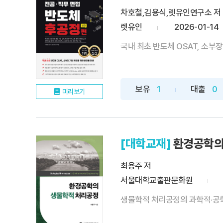
차호철,김용식,렛유인연구소 저
렛유인
2026-01-14
국내 최초 반도체 OSAT, 소부장
보유
1
대출
0
미리보기
[대학교재]
환경공학의
최용주 저
서울대학교출판문화원
생물학적 처리공정의 과학적·공학