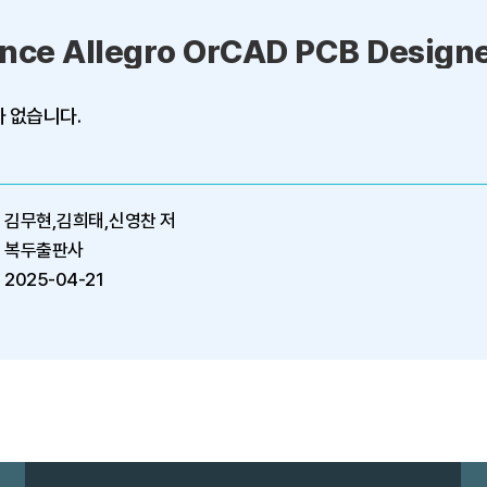
헬스케어 인공지능
헬스케어 인공지능의 개념과 기술, 디바이스, 진단
지침서!!! ◈ 도서의 개요 제4차 산업혁명의 핵
20...
저자
용왕식,장철,배인호,안창호,유기봉,강정
출판사
광문각
출판일
2021-03-01