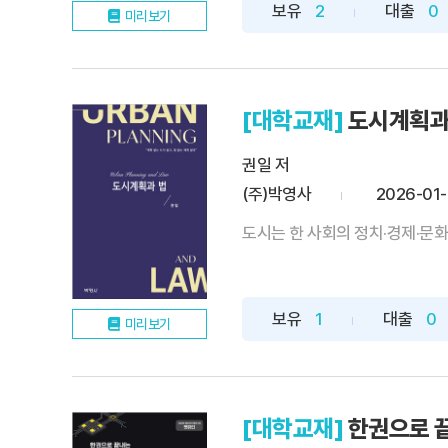
보유
2
대출
0
미리보기
[대학교재]
도시계획과
권일 저
(주)박영사
2026-01
도시는 한 사회의 정치·경제·문화
보유
1
대출
0
미리보기
[대학교재]
한권으로 