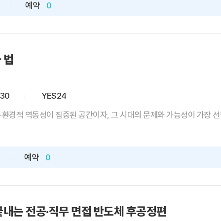
예약
0
 법
-30
YES24
·환경적 역동성이 집중된 공간이자, 그 시대의 문제와 가능성이 가장 선
예약
0
끝내는 전공·직무 면접 반도체 후공정편