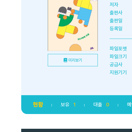
저자
출판사
출판일
등록일
파일포맷
파일크기
미리보기
공급사
지원기기
현황
보유
1
대출
0
예